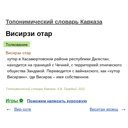
Топонимический словарь Кавказа
Висирзи отар
Толкование
Висирзи отар
хутор в Хасавюртовском районе республики Дагестан;
находится на границей с Чечней, с территорией этнического
общества Зандакой. Переводится с вайнахского, как «хутор
Висирзин», где Висирза – имя собственное.
Топонимический словарь Кавказа
.
А.В. Твердый
.
2011
.
Игры ⚽
Поможем написать курсовую
Вир-хоте
Виситан ирзеш